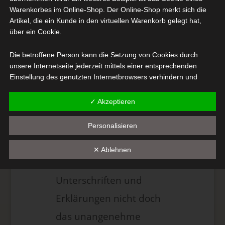
Warenkorbes im Online-Shop. Der Online-Shop merkt sich die
vorgeschrieben die
Artikel, die ein Kunde in den virtuellen Warenkorb gelegt hat,
über ein Cookie.
Patienten aufzuklären,
aber haben wir wirklich
Die betroffene Person kann die Setzung von Cookies durch
unsere Internetseite jederzeit mittels einer entsprechenden
die Möglichkeit die Flut
Einstellung des genutzten Internetbrowsers verhindern und
der Informationen
damit der Setzung von Cookies dauerhaft widersprechen.
Ferner können bereits gesetzte Cookies jederzeit über einen
✓ Akzeptieren
sachlich aufzunehmen
Internetbrowser oder andere Softwareprogramme gelöscht
werden. Dies ist in allen gängigen Internetbrowsern möglich.
und die Risiken
Personalisieren
Deaktiviert die betroffene Person die Setzung von Cookies in
abzuwägen? Oder bleibt
dem genutzten Internetbrowser, sind unter Umständen nicht alle
✕ Ablehnen
Funktionen unserer Internetseite vollumfänglich nutzbar.
dann neben vielen
Unterschriften und
Erfassung von allgemeinen Daten und
Erklärungen nicht doch
Informationen
das unangenehme
Die Internetseite erfasst mit jedem Aufruf der Internetseite durch