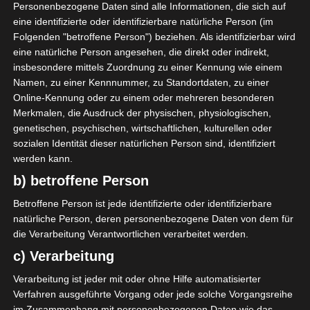
arthroskopische
Personenbezogene Daten sind alle Informationen, die sich auf
eine identifizierte oder identifizierbare natürliche Person (im
Operation und
Folgenden "betroffene Person") beziehen. Als identifizierbar wird
eine natürliche Person angesehen, die direkt oder indirekt,
Physiotherapie.
insbesondere mittels Zuordnung zu einer Kennung wie einem
Namen, zu einer Kennnummer, zu Standortdaten, zu einer
Online-Kennung oder zu einem oder mehreren besonderen
Merkmalen, die Ausdruck der physischen, physiologischen,
genetischen, psychischen, wirtschaftlichen, kulturellen oder
Um die Diagnose
sozialen Identität dieser natürlichen Person sind, identifiziert
abzusichern erfolgt am
werden kann.
b) betroffene Person
15.09.14 ein MRT-
Betroffene Person ist jede identifizierte oder identifizierbare
Termin. Jetzt lautete die
natürliche Person, deren personenbezogene Daten von dem für
Diagnose Gonarthrose,
die Verarbeitung Verantwortlichen verarbeitet werden.
c) Verarbeitung
also Arthrose im Knie… .
Verarbeitung ist jeder mit oder ohne Hilfe automatisierter
Es folgte eine
Verfahren ausgeführte Vorgang oder jede solche Vorgangsreihe
Röntgenaufnahme im
im Zusammenhang mit personenbezogenen Daten wie das