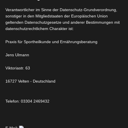
Schmerztabletten und
Verantwortlicher im Sinne der Datenschutz-Grundverordnung,
Thrombosespritzen aus
sonstiger in den Mitgliedstaaten der Europäischen Union
der Apotheke abgeholt.
geltenden Datenschutzgesetze und anderer Bestimmungen mit
datenschutzrechtlichem Charakter ist:
Ach ja, der Duschhocker
Praxis für Sportheilkunde und Ernährungsberatung
ist bestellt. Denn wenn
Jens Ulmann
zwei Hände die Krücken
halten bleibt keine mehr
Viktoriastr. 63
zum Waschen…
16727 Velten - Deutschland
Telefon: 03304 2469432
OP – 2 Tage