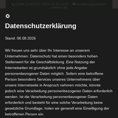
03304-24 69 432 / 0151 20 20 24 37
jens@heilpraktiker-
ulmann.de
Datenschutzerklärung
Stand: 06.08.2026
Seite wählen
Wir freuen uns sehr über Ihr Interesse an unserem
Unternehmen. Datenschutz hat einen besonders hohen
Stellenwert für die Geschäftsleitung. Eine Nutzung der
Internetseiten ist grundsätzlich ohne jede Angabe
Hohe tibiale Umstellungsosteotomie
personenbezogener Daten möglich. Sofern eine betroffene
Person besondere Services unseres Unternehmens über
unsere Internetseite in Anspruch nehmen möchte, könnte
jedoch eine Verarbeitung personenbezogener Daten erforderlich
werden. Ist die Verarbeitung personenbezogener Daten
Hohe tibiale
erforderlich und besteht für eine solche Verarbeitung keine
Umstellungsosteotomie
gesetzliche Grundlage, holen wir generell eine Einwilligung der
(HTO)
betroffenen Person ein.