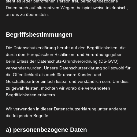
steht es jeder betroffenen Person frei, personenbezogene
immer öfter, stärker und
Daten auch auf alternativen Wegen, beispielsweise telefonisch,
an uns zu übermitteln.
langanhaltender
wurden, suchte ich am
Begriffsbestimmungen
10.09.14 einen
Die Datenschutzerklärung beruht auf den Begrifflichkeiten, die
Kniespezialisten in
durch den Europäischen Richtlinien- und Verordnungsgeber
beim Erlass der Datenschutz-Grundverordnung (DS-GVO)
Berlin auf. Die
verwendet wurden. Unsere Datenschutzerklärung soll sowohl für
vorsichtige Diagnose
die Öffentlichkeit als auch für unsere Kunden und
Geschäftspartner einfach lesbar und verständlich sein. Um dies
lautete
zu gewährleisten, möchten wir vorab die verwendeten
Meniskusschaden und
Begrifflichkeiten erläutern.
Sehnenansatzentzündu
Wir verwenden in dieser Datenschutzerklärung unter anderem
die folgenden Begriffe:
ng, behandelbar durch
eine routinemäßige
a) personenbezogene Daten