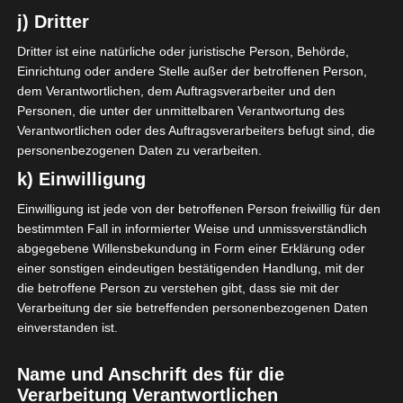
deutlich erhöht.
j) Dritter
Dann habe ich
Dritter ist eine natürliche oder juristische Person, Behörde,
Einrichtung oder andere Stelle außer der betroffenen Person,
telefonisch meinen
dem Verantwortlichen, dem Auftragsverarbeiter und den
Vorstellungstermin im
Personen, die unter der unmittelbaren Verantwortung des
Verantwortlichen oder des Auftragsverarbeiters befugt sind, die
Krankenhaus vereinbart
personenbezogenen Daten zu verarbeiten.
und war komischerweise
k) Einwilligung
froh und erleichtert,
Einwilligung ist jede von der betroffenen Person freiwillig für den
bestimmten Fall in informierter Weise und unmissverständlich
dass der Op-Termin am
abgegebene Willensbekundung in Form einer Erklärung oder
einer sonstigen eindeutigen bestätigenden Handlung, mit der
Donnerstag bereits
die betroffene Person zu verstehen gibt, dass sie mit der
reserviert war.
Verarbeitung der sie betreffenden personenbezogenen Daten
einverstanden ist.
Schlussendlich habe ich
noch die
Name und Anschrift des für die
Verarbeitung Verantwortlichen