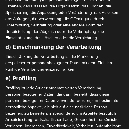
Erheben, das Erfassen, die Organisation, das Ordnen, die
Stehen und es ist auch
Speicherung, die Anpassung oder Veränderung, das Auslesen,
für Laien sehr gut zu
das Abfragen, die Verwendung, die Offenlegung durch
Übermittlung, Verbreitung oder eine andere Form der
erkennen, das im
Bereitstellung, den Abgleich oder die Verknüpfung, die
Einschränkung, das Löschen oder die Vernichtung.
Kniegelenk eine
d) Einschränkung der Verarbeitung
Fehlstellung vorliegt.
Einschränkung der Verarbeitung ist die Markierung
gespeicherter personenbezogener Daten mit dem Ziel, ihre
künftige Verarbeitung einzuschränken.
e) Profiling
Profiling ist jede Art der automatisierten Verarbeitung
personenbezogener Daten, die darin besteht, dass diese
personenbezogenen Daten verwendet werden, um bestimmte
OP – 3 Tage
persönliche Aspekte, die sich auf eine natürliche Person
beziehen, zu bewerten, insbesondere, um Aspekte bezüglich
Arbeitsleistung, wirtschaftlicher Lage, Gesundheit, persönlicher
Vorlieben, Interessen, Zuverlässigkeit, Verhalten, Aufenthaltsort