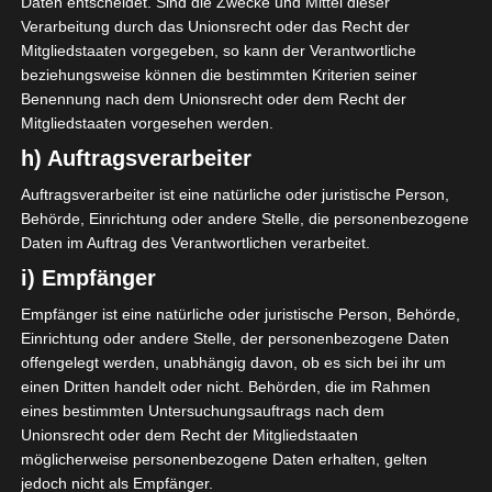
Daten entscheidet. Sind die Zwecke und Mittel dieser
linkes Bein… Da ich
Verarbeitung durch das Unionsrecht oder das Recht der
Mitgliedstaaten vorgegeben, so kann der Verantwortliche
schlechte Erfahrung mit
beziehungsweise können die bestimmten Kriterien seiner
rasierten und
Benennung nach dem Unionsrecht oder dem Recht der
Mitgliedstaaten vorgesehen werden.
nachwachsenden
h) Auftragsverarbeiter
Haaren habe, entschloss
Auftragsverarbeiter ist eine natürliche oder juristische Person,
ich mich, das Bein mit
Behörde, Einrichtung oder andere Stelle, die personenbezogene
Daten im Auftrag des Verantwortlichen verarbeitet.
Heißwachs enthaaren zu
i) Empfänger
lassen. Hatte ich mir
Empfänger ist eine natürliche oder juristische Person, Behörde,
schlimmer vorgestellt,
Einrichtung oder andere Stelle, der personenbezogene Daten
offengelegt werden, unabhängig davon, ob es sich bei ihr um
aber die Schmerzen im
einen Dritten handelt oder nicht. Behörden, die im Rahmen
Knie haben anscheinend
eines bestimmten Untersuchungsauftrags nach dem
Unionsrecht oder dem Recht der Mitgliedstaaten
meine Schmerztoleranz
möglicherweise personenbezogene Daten erhalten, gelten
jedoch nicht als Empfänger.