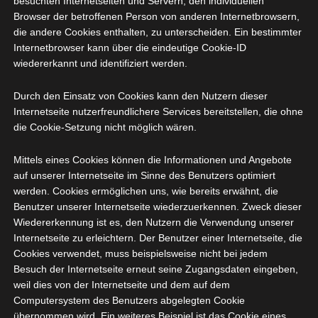
besuchten Internetseiten und Servern, den individuellen
zum Narkosearzt.
Browser der betroffenen Person von anderen Internetbrowsern,
die andere Cookies enthalten, zu unterscheiden. Ein bestimmter
Internetbrowser kann über die eindeutige Cookie-ID
wiedererkannt und identifiziert werden.
Durch den Einsatz von Cookies kann den Nutzern dieser
Internetseite nutzerfreundlichere Services bereitstellen, die ohne
die Cookie-Setzung nicht möglich wären.
Mittels eines Cookies können die Informationen und Angebote
Wie soll man eigentlich
auf unserer Internetseite im Sinne des Benutzers optimiert
damit umgehen, dass es
werden. Cookies ermöglichen uns, wie bereits erwähnt, die
Benutzer unserer Internetseite wiederzuerkennen. Zweck dieser
auch lebensbedrohliche
Wiedererkennung ist es, den Nutzern die Verwendung unserer
Situationen geben oder
Internetseite zu erleichtern. Der Benutzer einer Internetseite, die
Cookies verwendet, muss beispielsweise nicht bei jedem
dass es zu Lähmungen
Besuch der Internetseite erneut seine Zugangsdaten eingeben,
weil dies von der Internetseite und dem auf dem
kommen kann?
Computersystem des Benutzers abgelegten Cookie
Sicherlich ist es
übernommen wird. Ein weiteres Beispiel ist das Cookie eines