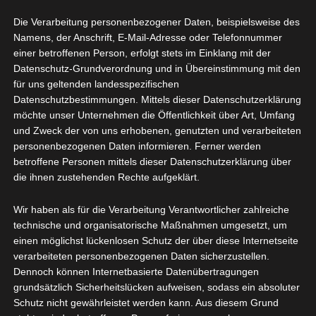
Bereits 2005 war ich
Die Verarbeitung personenbezogener Daten, beispielsweise des
schmerzbedingt wegen
Namens, der Anschrift, E-Mail-Adresse oder Telefonnummer
Knieschmerzen in
einer betroffenen Person, erfolgt stets im Einklang mit der
Datenschutz-Grundverordnung und in Übereinstimmung mit den
Behandlung. Durch
für uns geltenden landesspezifischen
Datenschutzbestimmungen. Mittels dieser Datenschutzerklärung
Gewichtsreduktion und
möchte unser Unternehmen die Öffentlichkeit über Art, Umfang
vor allem
und Zweck der von uns erhobenen, genutzten und verarbeiteten
personenbezogenen Daten informieren. Ferner werden
gelenkschonenden
betroffene Personen mittels dieser Datenschutzerklärung über
die ihnen zustehenden Rechte aufgeklärt.
Ausdauersport konnte
ich eine Operation
Wir haben als für die Verarbeitung Verantwortlicher zahlreiche
technische und organisatorische Maßnahmen umgesetzt, um
immerhin um 9 Jahre
einen möglichst lückenlosen Schutz der über diese Internetseite
herauszögern. Doch
verarbeiteten personenbezogenen Daten sicherzustellen.
Dennoch können Internetbasierte Datenübertragungen
nachdem in den letzten
grundsätzlich Sicherheitslücken aufweisen, sodass ein absoluter
Schutz nicht gewährleistet werden kann. Aus diesem Grund
Monaten die Schmerzen