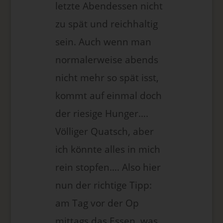
letzte Abendessen nicht
Gesetzgeber in Gesetzen oder Vorschriften, welchen der für die
Verarbeitung Verantwortliche unterliegt, vorgesehen wurde.
zu spät und reichhaltig
sein. Auch wenn man
Entfällt der Speicherungszweck oder läuft eine vom
Europäischen Richtlinien- und Verordnungsgeber oder einem
normalerweise abends
anderen zuständigen Gesetzgeber vorgeschriebene
Speicherfrist ab, werden die personenbezogenen Daten
nicht mehr so spät isst,
routinemäßig und entsprechend den gesetzlichen Vorschriften
kommt auf einmal doch
gesperrt oder gelöscht.
der riesige Hunger….
Rechte der betroffenen Person
Völliger Quatsch, aber
ich könnte alles in mich
a) Recht auf Bestätigung
rein stopfen…. Also hier
Jede betroffene Person hat das vom Europäischen Richtlinien-
und Verordnungsgeber eingeräumte Recht, von dem für die
nun der richtige Tipp:
Verarbeitung Verantwortlichen eine Bestätigung darüber zu
verlangen, ob sie betreffende personenbezogene Daten
am Tag vor der Op
verarbeitet werden. Möchte eine betroffene Person dieses
mittags das Essen, was
Bestätigungsrecht in Anspruch nehmen, kann sie sich hierzu