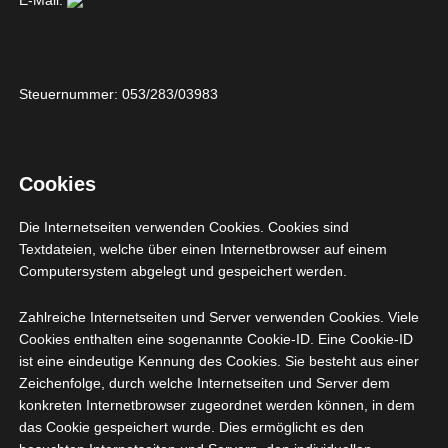
E-Mail:
Hmmmm…
Der Vorstellungstermin
Steuernummer: 053/283/03983
im Krankenhaus hat
tatsächlich, wie
angekündigt, fast 3
Cookies
Stunden gedauert.
Die Internetseiten verwenden Cookies. Cookies sind
Von der allgemeinen
Textdateien, welche über einen Internetbrowser auf einem
Computersystem abgelegt und gespeichert werden.
Aufnahme zum Facharzt,
der ein kleines
Zahlreiche Internetseiten und Server verwenden Cookies. Viele
Cookies enthalten eine sogenannte Cookie-ID. Eine Cookie-ID
Autogramm auf dem zu
ist eine eindeutige Kennung des Cookies. Sie besteht aus einer
Zeichenfolge, durch welche Internetseiten und Server dem
operierendem Bein
konkreten Internetbrowser zugeordnet werden können, in dem
hinterlässt und dann
das Cookie gespeichert wurde. Dies ermöglicht es den